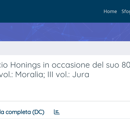
Home
Sfo
facio Honings in occasione del suo 80
ol.: Moralia; III vol.: Jura
a completa (DC)