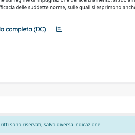
fiche sul regime di impugnazione del licenziamento, al suo am
efficacia delle suddette norme, sulle quali si esprimono anch
a completa (DC)
ritti sono riservati, salvo diversa indicazione.