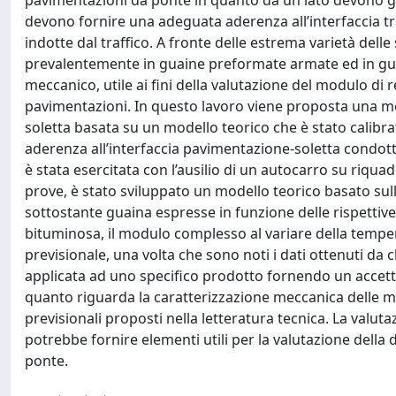
pavimentazioni da ponte in quanto da un lato devono gar
devono fornire una adeguata aderenza all’interfaccia tra l
indotte dal traffico. A fronte delle estrema varietà del
prevalentemente in guaine preformate armate ed in gu
meccanico, utile ai fini della valutazione del modulo di 
pavimentazioni. In questo lavoro viene proposta una met
soletta basata su un modello teorico che è stato calibrat
aderenza all’interfaccia pavimentazione-soletta condotte
è stata esercitata con l’ausilio di un autocarro su riquadr
prove, è stato sviluppato un modello teorico basato sull
sottostante guaina espresse in funzione delle rispettiv
bituminosa, il modulo complesso al variare della temp
previsionale, una volta che sono noti i dati ottenuti da 
applicata ad uno specifico prodotto fornendo un accettab
quanto riguarda la caratterizzazione meccanica delle m
previsionali proposti nella letteratura tecnica. La valu
potrebbe fornire elementi utili per la valutazione della
ponte.