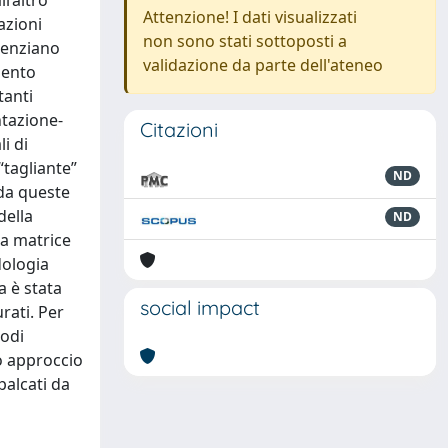
l’altro
Attenzione! I dati visualizzati
azioni
non sono stati sottoposti a
erenziano
validazione da parte dell'ateneo
mento
tanti
ntazione-
Citazioni
i di
“tagliante”
ND
 da queste
della
ND
 a matrice
dologia
a è stata
social impact
rati. Per
todi
to approccio
palcati da