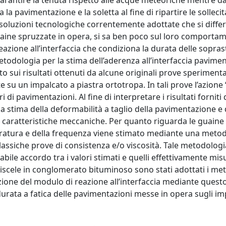
antire la tenuta rispetto alle acque meteoriche mentre dal
a pavimentazione e la soletta al fine di ripartire le sollecit
le soluzioni tecnologiche correntemente adottate che si diff
aine spruzzate in opera, si sa ben poco sul loro comporta
reazione all’interfaccia che condiziona la durata delle sopras
odologia per la stima dell’aderenza all’interfaccia pavime
o sui risultati ottenuti da alcune originali prove sperimental
 su un impalcato a piastra ortotropa. In tali prove l’azione 
i di pavimentazioni. Al fine di interpretare i risultati forniti
a stima della deformabilità a taglio della pavimentazione e 
e caratteristiche meccaniche. Per quanto riguarda le guaine
eratura e della frequenza viene stimato mediante una meto
classiche prove di consistenza e/o viscosità. Tale metodologi
ile accordo tra i valori stimati e quelli effettivamente misu
iscele in conglomerato bituminoso sono stati adottati i me
tazione del modulo di reazione all’interfaccia mediante ques
 durata a fatica delle pavimentazioni messe in opera sugli im