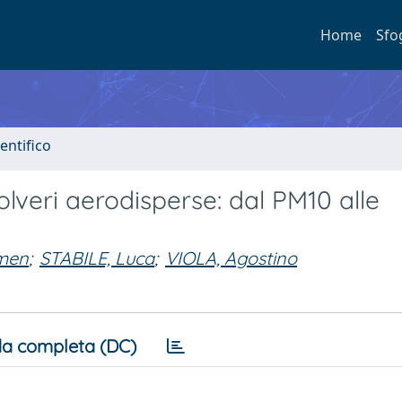
Home
Sfo
entifico
olveri aerodisperse: dal PM10 alle
men
;
STABILE, Luca
;
VIOLA, Agostino
a completa (DC)