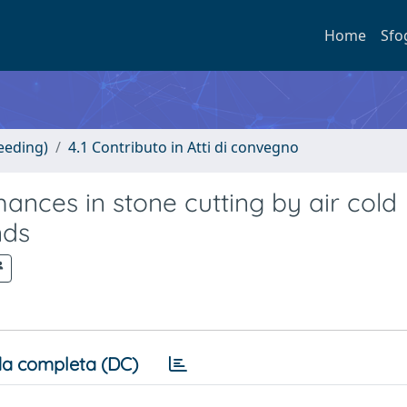
Home
Sfo
eeding)
4.1 Contributo in Atti di convegno
mances in stone cutting by air cold
nds
a completa (DC)