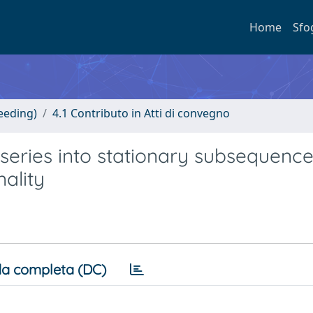
Home
Sfo
eeding)
4.1 Contributo in Atti di convegno
 series into stationary subsequenc
nality
a completa (DC)