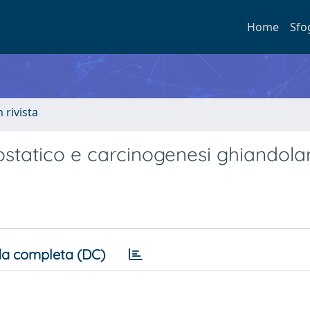
Home
Sfo
n rivista
statico e carcinogenesi ghiandolar
a completa (DC)