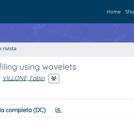
Home
Sfo
n rivista
filing using wavelets
VILLONE, Fabio
a completa (DC)