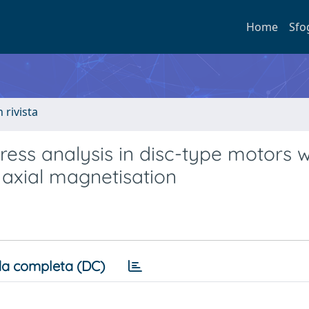
Home
Sfo
n rivista
ess analysis in disc-type motors w
axial magnetisation
a completa (DC)