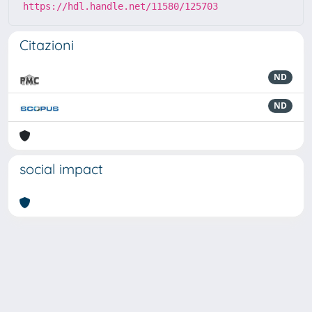
https://hdl.handle.net/11580/125703
Citazioni
ND
ND
social impact
Powered by
IRIS
-
about IRIS
-
Utilizzo dei cookie
-
Privacy
Copyright © 2026