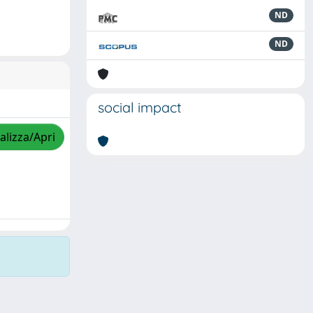
ND
ND
social impact
alizza/Apri