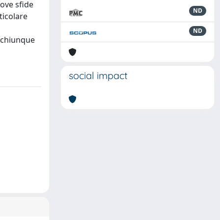
uove sfide
ND
ticolare
ND
r chiunque
social impact