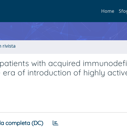
Home
Sfo
n rivista
patients with acquired immunodef
ra of introduction of highly activ
a completa (DC)