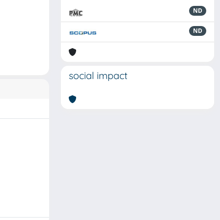
ND
ND
social impact