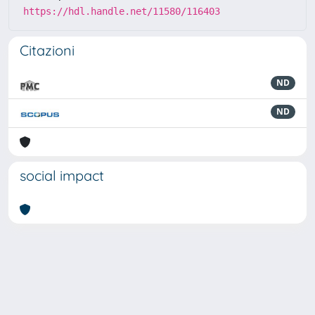
https://hdl.handle.net/11580/116403
Citazioni
ND
ND
social impact
Powered by
IRIS
-
about IRIS
-
Utilizzo dei cookie
-
Privacy
Copyright © 2026