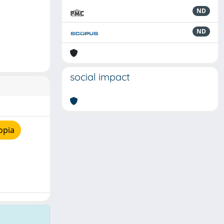
ND
ND
social impact
opia