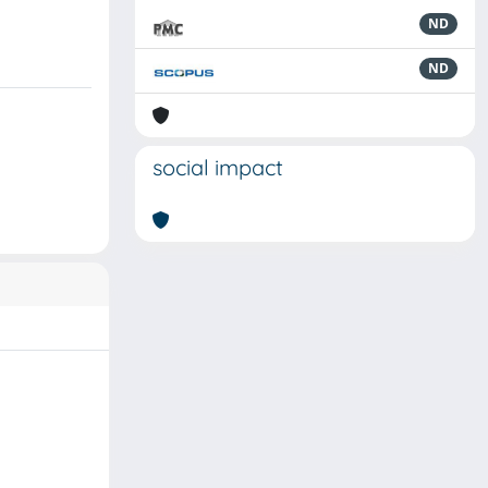
ND
ND
social impact