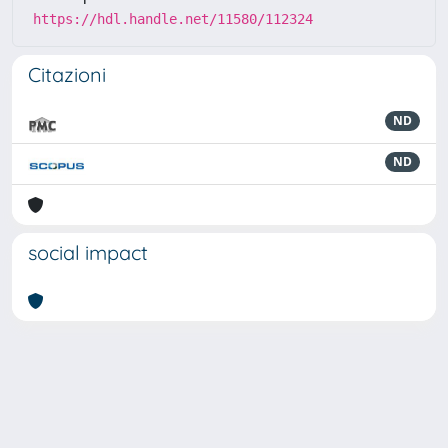
https://hdl.handle.net/11580/112324
Citazioni
ND
ND
social impact
Powered by
IRIS
-
about IRIS
-
Utilizzo dei cookie
-
Privacy
Copyright © 2026