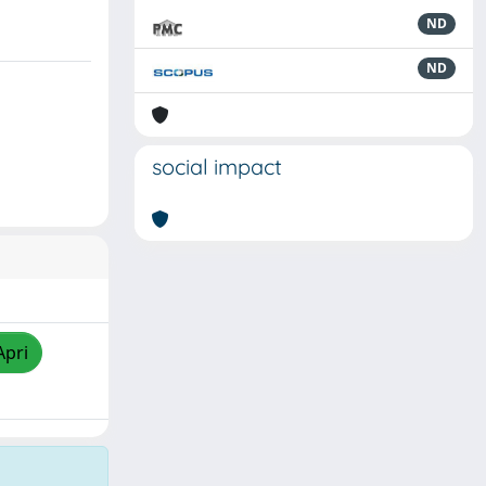
ND
ND
social impact
Apri