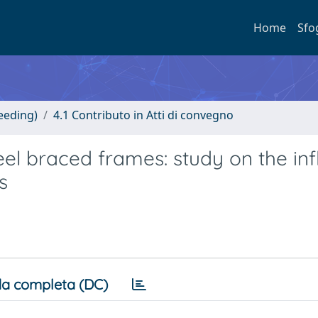
Home
Sfo
eeding)
4.1 Contributo in Atti di convegno
eel braced frames: study on the in
s
a completa (DC)