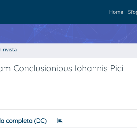
Home
Sfo
n rivista
dam Conclusionibus Iohannis Pici
a completa (DC)