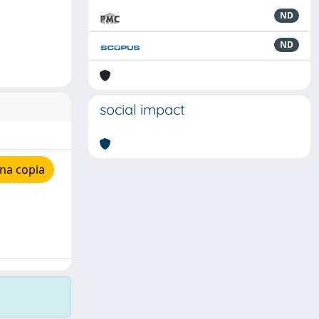
ND
ND
social impact
na copia