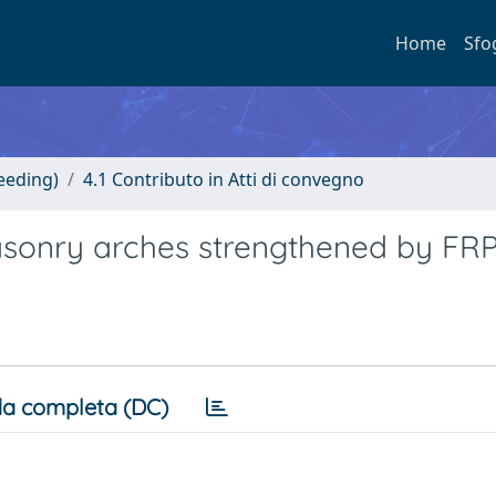
Home
Sfo
eeding)
4.1 Contributo in Atti di convegno
masonry arches strengthened by FR
a completa (DC)