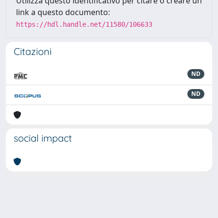
Utilizza questo identificativo per citare o creare un
link a questo documento:
https://hdl.handle.net/11580/106633
Citazioni
ND
ND
social impact
Powered by
IRIS
-
about IRIS
-