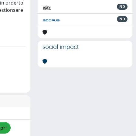
 in orderto
ND
estionsare
ND
social impact
pri