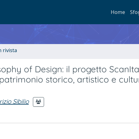
Home
Sfo
n rivista
osophy of Design: il progetto ScanIta
atrimonio storico, artistico e cultu
zio Sibilio