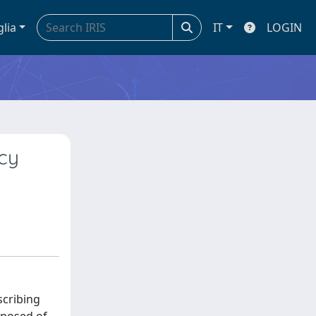
glia
IT
LOGIN
cy
scribing