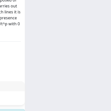
mposed of
rries out
 lines it is
e presence
/t^p with 0