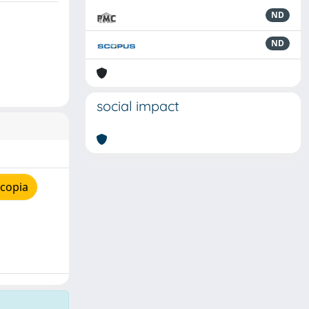
ND
ND
social impact
 copia