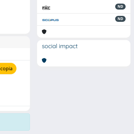
ND
ND
social impact
 copia