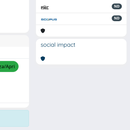
ND
ND
social impact
za/Apri