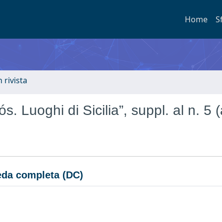
Home
S
n rivista
s. Luoghi di Sicilia”, suppl. al n. 5 (
da completa (DC)