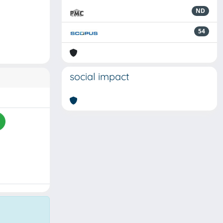
ND
54
social impact