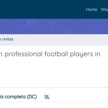
Home
Sfo
n rivista
 professional football players in
a completa (DC)