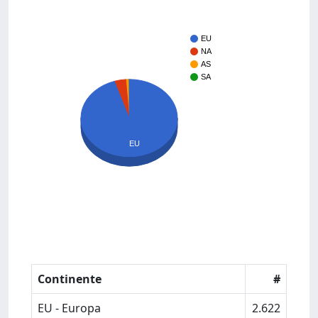
EU
NA
AS
SA
EU
Continente
#
EU - Europa
2.622