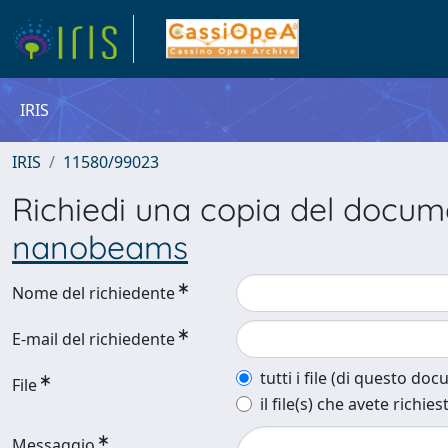
IRIS
IRIS
11580/99023
Richiedi una copia del docu
nanobeams
Nome del richiedente
E-mail del richiedente
tutti i file (di questo do
File
il file(s) che avete richies
Messaggio