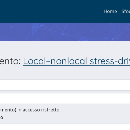
Home
Sfo
mento:
Local–nonlocal stress-dr
cumento) in accesso ristretto
to