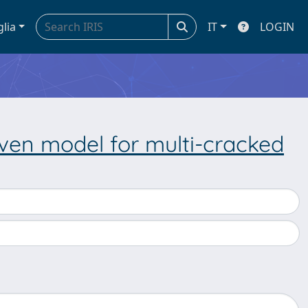
glia
IT
LOGIN
iven model for multi-cracked