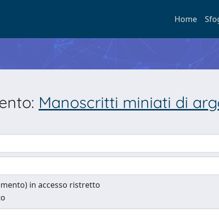
Home
Sfo
mento:
Manoscritti miniati di ar
cumento) in accesso ristretto
to