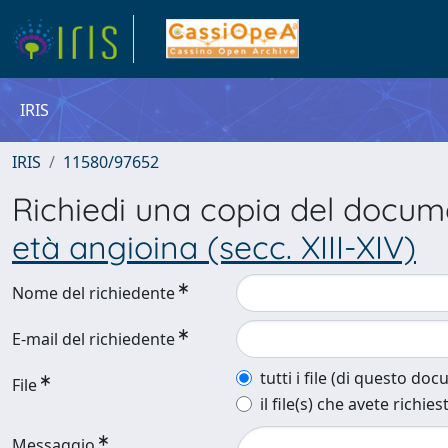
IRIS
IRIS
11580/97652
Richiedi una copia del docu
età angioina (secc. XIII-XIV)
Nome del richiedente
E-mail del richiedente
tutti i file (di questo do
File
il file(s) che avete richies
Messaggio