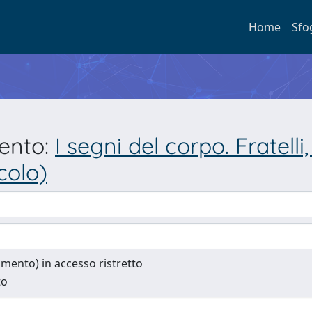
Home
Sfo
mento:
I segni del corpo. Fratelli
colo)
cumento) in accesso ristretto
to