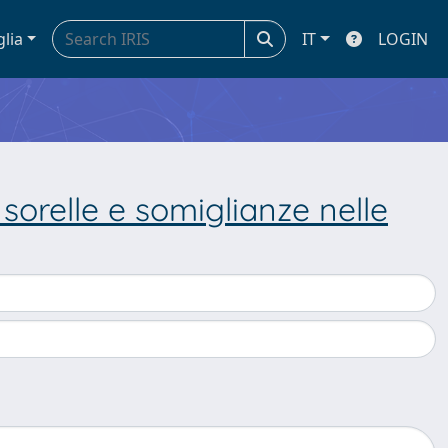
glia
IT
LOGIN
, sorelle e somiglianze nelle