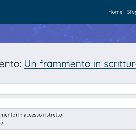
Home
Sfo
mento:
Un frammento in scrittu
cumento) in accesso ristretto
to