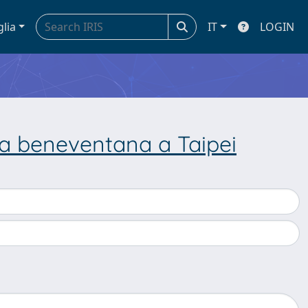
glia
IT
LOGIN
ra beneventana a Taipei