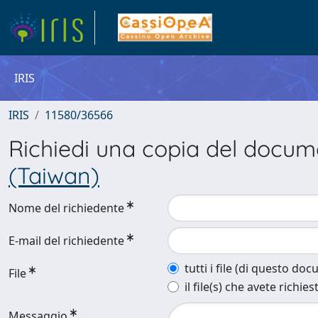
IRIS
IRIS
11580/36566
Richiedi una copia del docu
(Taiwan)
Nome del richiedente
E-mail del richiedente
tutti i file (di questo do
File
il file(s) che avete richies
Messaggio