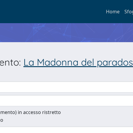
Home
Sfo
mento:
La Madonna del paradosso
cumento) in accesso ristretto
to