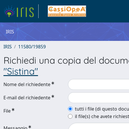
IRIS
IRIS
11580/19859
Richiedi una copia del docu
"Sistina"
Nome del richiedente
E-mail del richiedente
tutti i file (di questo do
File
il file(s) che avete richies
Messaggio