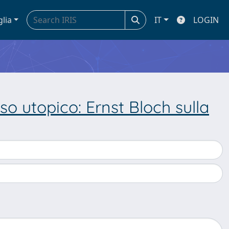
glia
IT
LOGIN
 utopico: Ernst Bloch sulla