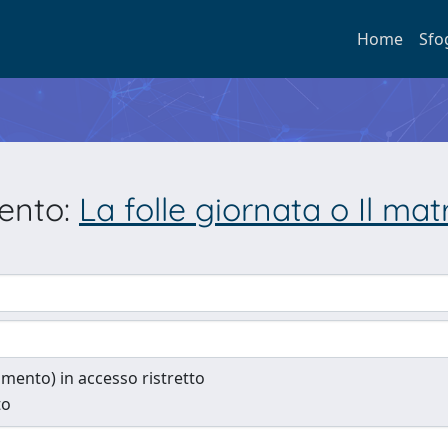
Home
Sfo
mento:
La folle giornata o Il ma
cumento) in accesso ristretto
to