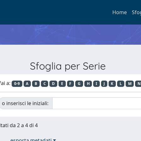
Home
Sfo
Sfoglia per Serie
ai a:
0-9
A
B
C
D
E
F
G
H
I
J
K
L
M
N
o inserisci le iniziali:
tati da 2 a 4 di 4
esporta metadati