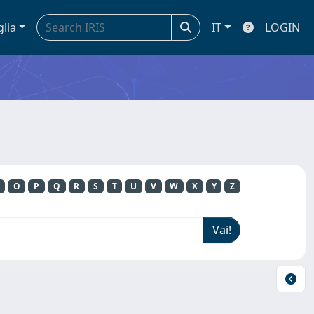
glia
IT
LOGIN
O
P
Q
R
S
T
U
V
W
X
Y
Z