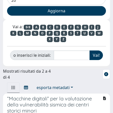
Vai a:
0-9
A
B
C
D
E
F
G
H
I
J
K
L
M
N
O
P
Q
R
S
T
U
V
W
X
Y
Z
o inserisci le iniziali:
Mostrati risultati da 2 a 4
di 4
esporta metadati
“Macchine digitali” per la valutazione
della vulnerabilità sismica dei centri
storici minori