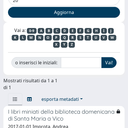
Vai a:
0-9
A
B
C
D
E
F
G
H
I
J
K
L
M
N
O
P
Q
R
S
T
U
V
W
X
Y
Z
o inserisci le iniziali:
Mostrati risultati da 1 a 1
di 1
esporta metadati
I libri miniati della biblioteca domenicana
di Santa Maria a Vico
2017-01-01 Improta, Andrea