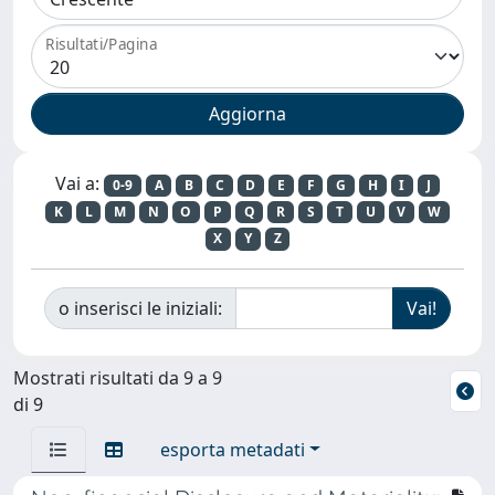
Risultati/Pagina
Vai a:
0-9
A
B
C
D
E
F
G
H
I
J
K
L
M
N
O
P
Q
R
S
T
U
V
W
X
Y
Z
o inserisci le iniziali:
Mostrati risultati da 9 a 9
di 9
esporta metadati