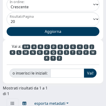
In ordine:
Risultati/Pagina
Vai a:
0-9
A
B
C
D
E
F
G
H
I
J
K
L
M
N
O
P
Q
R
S
T
U
V
W
X
Y
Z
o inserisci le iniziali:
Mostrati risultati da 1 a 1
di 1
esporta metadati