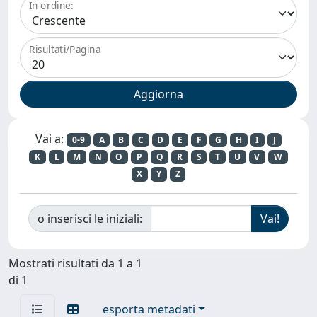
In ordine:
Risultati/Pagina
Vai a:
0-9
A
B
C
D
E
F
G
H
I
J
K
L
M
N
O
P
Q
R
S
T
U
V
W
X
Y
Z
o inserisci le iniziali:
Mostrati risultati da 1 a 1
di 1
esporta metadati