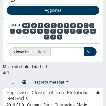
Vai a:
0-9
A
B
C
D
E
F
G
H
I
J
K
L
M
N
O
P
Q
R
S
T
U
V
W
X
Y
Z
o inserisci le iniziali:
Mostrati risultati da 1 a 1
di 1
esporta metadati
Supervised Classification of Metabolic
Networks
2019-01-01 Granata, Ilaria; Guarracino, Mario