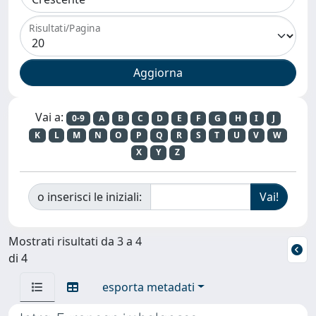
Risultati/Pagina
Vai a:
0-9
A
B
C
D
E
F
G
H
I
J
K
L
M
N
O
P
Q
R
S
T
U
V
W
X
Y
Z
o inserisci le iniziali:
Mostrati risultati da 3 a 4
di 4
esporta metadati