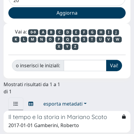
Vai a:
0-9
A
B
C
D
E
F
G
H
I
J
K
L
M
N
O
P
Q
R
S
T
U
V
W
X
Y
Z
o inserisci le iniziali:
Mostrati risultati da 1 a 1
di 1
esporta metadati
Il tempo e la storia in Mariano Scoto
2017-01-01 Gamberini, Roberto