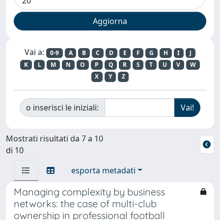
Vai a:
0-9
A
B
C
D
E
F
G
H
I
J
K
L
M
N
O
P
Q
R
S
T
U
V
W
X
Y
Z
o inserisci le iniziali:
Mostrati risultati da 7 a 10
di 10
esporta metadati
Managing complexity by business
networks: the case of multi-club
ownership in professional football