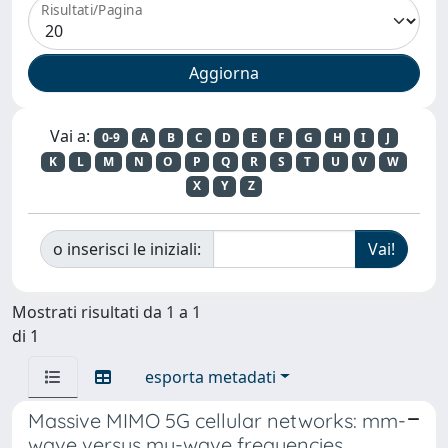
Risultati/Pagina
Vai a:
0-9
A
B
C
D
E
F
G
H
I
J
K
L
M
N
O
P
Q
R
S
T
U
V
W
X
Y
Z
o inserisci le iniziali:
Mostrati risultati da 1 a 1
di 1
esporta metadati
Massive MIMO 5G cellular networks: mm-
wave versus mu-wave frequencies