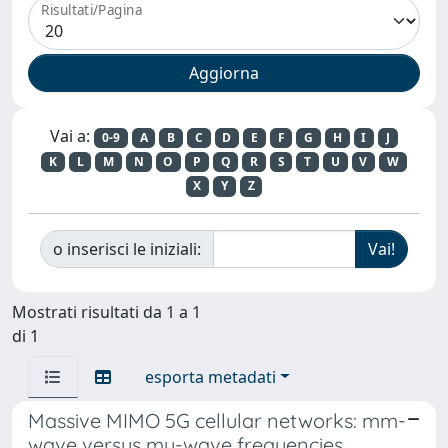
Risultati/Pagina
Vai a:
0-9
A
B
C
D
E
F
G
H
I
J
K
L
M
N
O
P
Q
R
S
T
U
V
W
X
Y
Z
o inserisci le iniziali:
Mostrati risultati da 1 a 1
di 1
esporta metadati
Massive MIMO 5G cellular networks: mm-
wave versus mu-wave frequencies