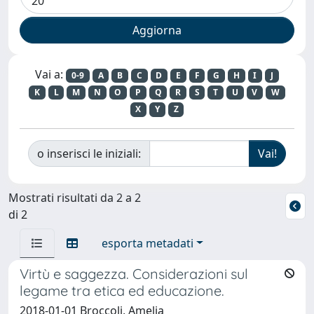
Vai a:
0-9
A
B
C
D
E
F
G
H
I
J
K
L
M
N
O
P
Q
R
S
T
U
V
W
X
Y
Z
o inserisci le iniziali:
Mostrati risultati da 2 a 2
di 2
esporta metadati
Virtù e saggezza. Considerazioni sul
legame tra etica ed educazione.
2018-01-01 Broccoli, Amelia